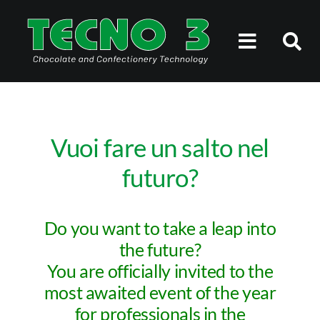
Salta
al
Toggle
contenuto
Navigati
NOI DI TECNO3
PERSONE
Vuoi fare un salto nel
futuro?
SOLUZIONI
Do you want to take a leap into
STORIE DI SUCCESSO
the future?
You are officially invited to the
NEWSROOM
most awaited event of the year
for professionals in the
LAVORA CON NOI