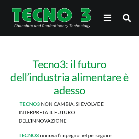
Salta
al
Toggle
contenuto
Navigati
NOI DI TECNO3
PERSONE
Tecno3: il futuro
dell’industria alimentare è
SOLUZIONI
adesso
STORIE DI SUCCESSO
TECNO3
NON CAMBIA, SI EVOLVE E
INTERPRETA IL FUTURO
NEWSROOM
DELL’INNOVAZIONE
TECNO3
rinnova l’impegno nel perseguire
LAVORA CON NOI