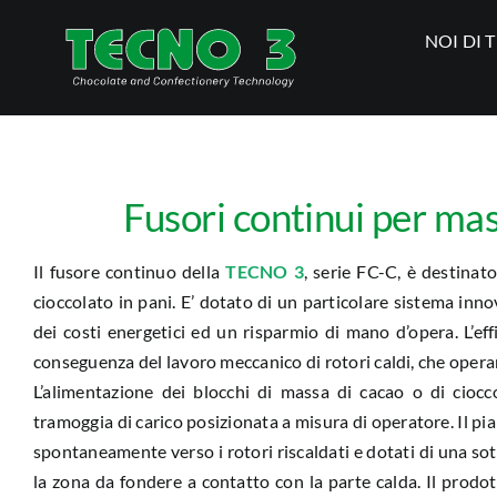
Salta
NOI DI 
al
contenuto
Fusori continui per mas
Il fusore continuo della
TECNO 3
, serie FC-C, è destinato
cioccolato in pani. E’ dotato di un particolare sistema inn
dei costi energetici ed un risparmio di mano d’opera. L’eff
conseguenza del lavoro meccanico di rotori caldi, che operan
L’alimentazione dei blocchi di massa di cacao o di ciocc
tramoggia di carico posizionata a misura di operatore. Il pian
spontaneamente verso i rotori riscaldati e dotati di una sot
la zona da fondere a contatto con la parte calda. Il prodot