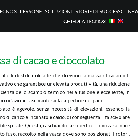
TECNO3
PERSONE
SOLUZIONI
STORIE DI SUCCESSO
NE
CHIEDI A TECNO3
sa di cacao e cioccolato
 alle industrie dolciarie che ricevono la massa di cacao o il
ovativo che garantisce un’elevata produttività, una riduzione
icienza dello scambio termico nella fusione è eccellente, in
o un’azione raschiante sulla superficie dei pani.
olato è agevole, senza necessità di elevazioni, essendo la
o di carico è inclinato e caldo, di conseguenza li fa scivolare
tile spirale. Questa, raschiando la superfice, rinnova sempre
to fuso, raccolto nella vasca dove sono posizionati i rotori,