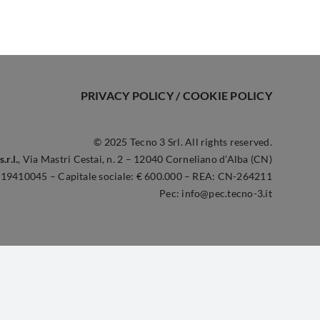
PRIVACY POLICY
/
COOKIE POLICY
© 2025 Tecno 3 Srl. All rights reserved.
.r.l.
,
Via Mastri Cestai, n. 2 – 12040 Corneliano d’Alba (CN)
3119410045 – Capitale sociale: € 600.000 – REA: CN-264211
Pec:
info@pec.tecno-3.it