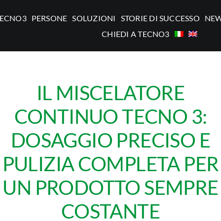
TECNO3
PERSONE
SOLUZIONI
STORIE DI SUCCESSO
NE
CHIEDI A TECNO3
IL MISCELATORE
CONTINUO TECNO 3:
DOSAGGIO PRECISO E
PULIZIA COMPLETA PER
UN PRODOTTO SEMPRE
COSTANTE