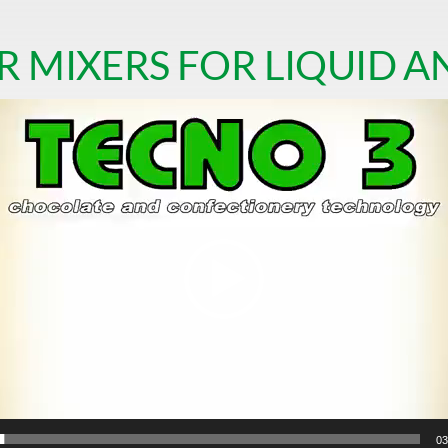
 MIXERS FOR LIQUID A
Video
Player
03